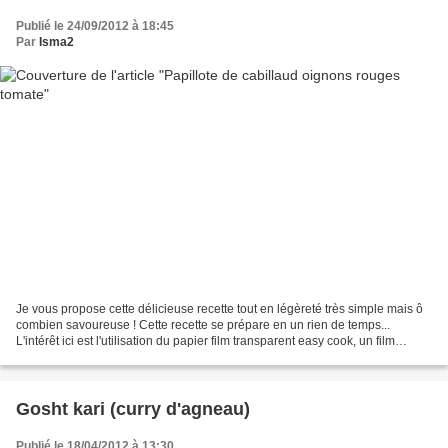
Publié le 24/09/2012 à 18:45
Par
Isma2
Je vous propose cette délicieuse recette tout en légèreté très simple mais ô
combien savoureuse ! Cette recette se prépare en un rien de temps...
L'intérêt ici est l'utilisation du papier film transparent easy cook, un film
révolutionnaire qui s'emploie...
Gosht kari (curry d'agneau)
Publié le 18/04/2012 à 13:30