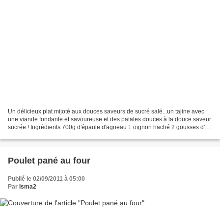
Un délicieux plat mijoté aux douces saveurs de sucré salé...un tajine avec
une viande fondante et savoureuse et des patates douces à la douce saveur
sucrée ! Ingrédients 700g d'épaule d'agneau 1 oignon haché 2 gousses d'ail
écrasées 1cc de curcuma 1cc...
Poulet pané au four
Publié le 02/09/2011 à 05:00
Par
Isma2