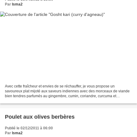
Par
Isma2
Avec cette fraîcheur et envies de se réchauffer, je vous propose un
savoureux plat mijoté aux saveurs indiennes avec des morceaux de viande
bien tendres parfumés au gingembre, cumin, coriandre, curcuma et
longuement mijotés dans une sauce à base de tomates,...
Poulet aux olives berbères
Publié le 02/12/2011 à 06:00
Par
Isma2