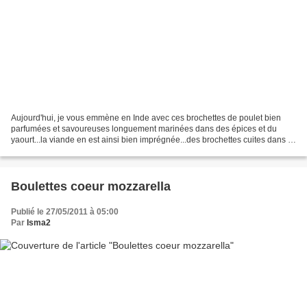
Aujourd'hui, je vous emmène en Inde avec ces brochettes de poulet bien
parfumées et savoureuses longuement marinées dans des épices et du
yaourt...la viande en est ainsi bien imprégnée...des brochettes cuites dans le
barbecue multifonction COBB que je...
Boulettes coeur mozzarella
Publié le 27/05/2011 à 05:00
Par
Isma2