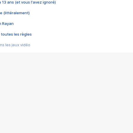
 a 13 ans (et vous l'avez ignoré)
e (littéralement)
im Rayan
 toutes les règles
s les jeux vidéo
us choquant de Rockstar ? - Le scandale BULLY
e plus moche de Steam
du RÊVE tourne au CAUCHEMAR
pendant 8 heures
it… à tort
umiliés par un jeu vidéo
ire - Final Fantasy 8
ti un empire - Age of Empires