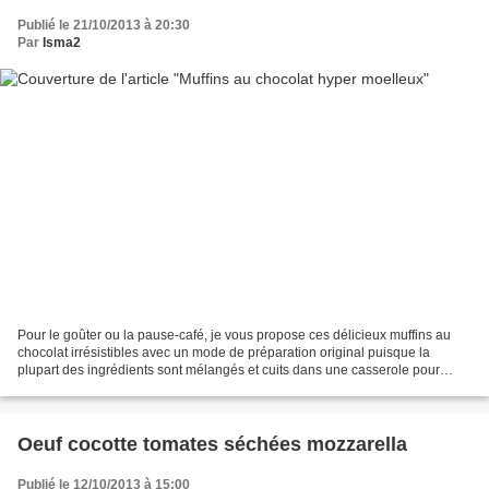
Publié le 21/10/2013 à 20:30
Par
Isma2
Pour le goûter ou la pause-café, je vous propose ces délicieux muffins au
chocolat irrésistibles avec un mode de préparation original puisque la
plupart des ingrédients sont mélangés et cuits dans une casserole pour
obtenir ainsi une sorte de crème pâtissière...
Oeuf cocotte tomates séchées mozzarella
Publié le 12/10/2013 à 15:00