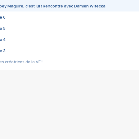
bey Maguire, c'est lui ! Rencontre avec Damien Witecka
e 6
e 5
e 4
e 3
s créatrices de la VF !
e 2
e 1
e Mektoub My Love arrive enfin ! Rencontre avec Shaïn Boumedine et Sal
i : après Toni en famille
elle réalise le bouleversant Dites lui que je l'aime
ais ! Rencontre autour de Vie privée de Rebecca Zlotowski