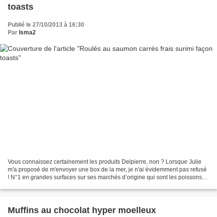
toasts
Publié le 27/10/2013 à 16:30
Par
Isma2
Vous connaissez certainement les produits Delpierre, non ? Lorsque Julie
m'a proposé de m'envoyer une box de la mer, je n'ai évidemment pas refusé
! N°1 en grandes surfaces sur ses marchés d’origine qui sont les poissons
fumés traditionnels et les crevettes...
Muffins au chocolat hyper moelleux