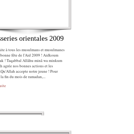
sseries orientales 2009
aite à tous les musulmans et musulmanes
s bonne fête de l'Aid 2009 ! Aidkoum
k ! Taqabbal Allâhu minâ wa minkum
h agrée nos bonnes actions et les
..Qu'Allah accepte notre jeune ! Pour
 la fin du mois de ramadan,...
suite