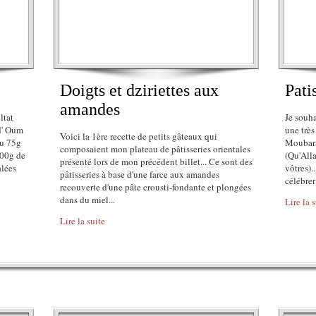
Doigts et dziriettes aux
Pati
amandes
ltat
Je souh
 d' Oum
une trè
Voici la 1ère recette de petits gâteaux qui
ou 75g
Moubara
composaient mon plateau de pâtisseries orientales
200g de
(Qu'Alla
présenté lors de mon précédent billet... Ce sont des
alées
vôtres).
pâtisseries à base d'une farce aux amandes
célébrer
recouverte d'une pâte crousti-fondante et plongées
dans du miel...
Lire la 
Lire la suite