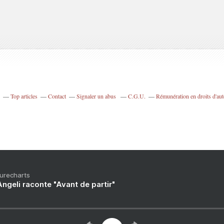
Top articles
Contact
Signaler un abus
C.G.U.
Rémunération en droits d'aut
Purecharts
ngeli raconte "Avant de partir"