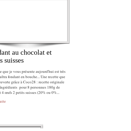
ant au chocolat et
ts suisses
e que je vous présente aujourd'hui est très
 ultra fondant en bouche... Une recette que
ouverte grâce à Coco28 : recette originale
. Ingrédients pour 8 personnes 180g de
 4 œufs 2 petits suisses (20% ou 0%...
suite