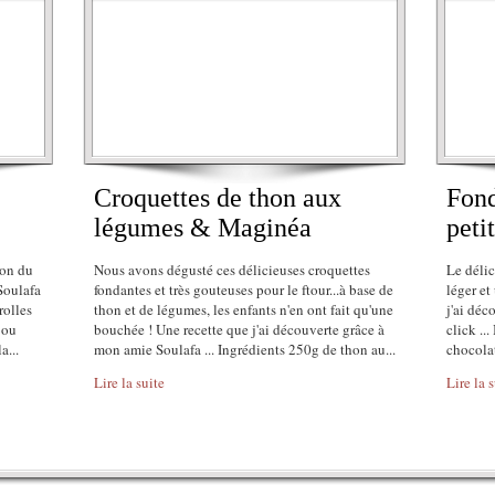
Croquettes de thon aux
Fond
légumes & Maginéa
peti
ion du
Nous avons dégusté ces délicieuses croquettes
Le délic
Soulafa
fondantes et très gouteuses pour le ftour...à base de
léger et
rolles
thon et de légumes, les enfants n'en ont fait qu'une
j'ai déc
 ou
bouchée ! Une recette que j'ai découverte grâce à
click ..
a...
mon amie Soulafa ... Ingrédients 250g de thon au...
chocolat
Lire la suite
Lire la 