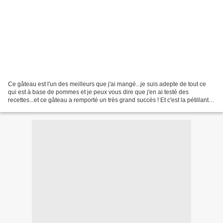
Ce gâteau est l'un des meilleurs que j'ai mangé...je suis adepte de tout ce
qui est à base de pommes et je peux vous dire que j'en ai testé des
recettes...et ce gâteau a remporté un très grand succès ! Et c'est la pétillante
et très sympathique Mounet...