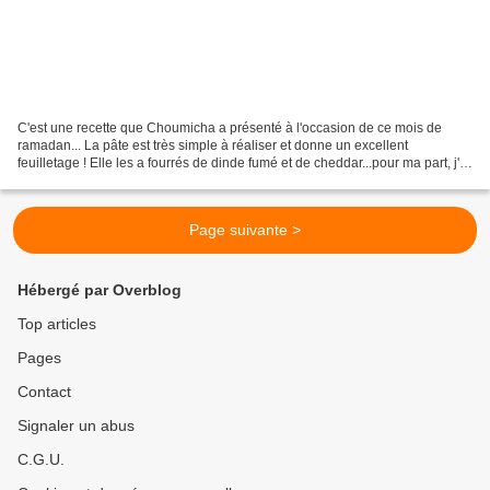
C'est une recette que Choumicha a présenté à l'occasion de ce mois de
ramadan... La pâte est très simple à réaliser et donne un excellent
feuilletage ! Elle les a fourrés de dinde fumé et de cheddar...pour ma part, j'ai
garni de tranches de poulet goût...
Page suivante >
Hébergé par Overblog
Top articles
Pages
Contact
Signaler un abus
C.G.U.