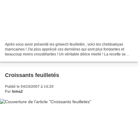
Après vous avoir présenté les griwech feuilletés , voici les chebbakiyas
marocaines ! J'ai plus apprécié ces dernières qui sont plus fondantes et
beaucoup moins croustillantes ! Un véritable délice miellé ! La recette se
trouve chez Minouchka ...d'autres...
Croissants feuilletés
Publié le 04/10/2007 à 14:20
Par
Isma2