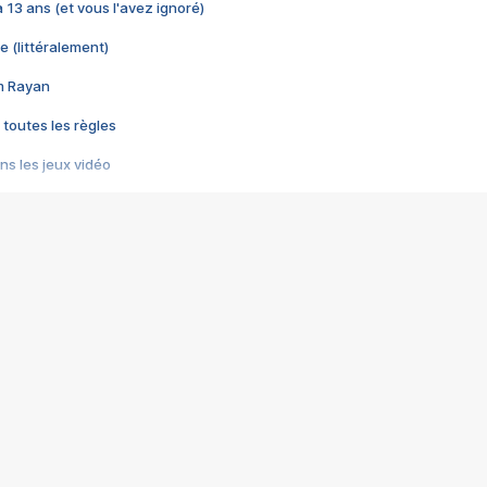
 a 13 ans (et vous l'avez ignoré)
e (littéralement)
im Rayan
 toutes les règles
s les jeux vidéo
us choquant de Rockstar ? - Le scandale BULLY
e plus moche de Steam
du RÊVE tourne au CAUCHEMAR
pendant 8 heures
it… à tort
umiliés par un jeu vidéo
ire - Final Fantasy 8
ti un empire - Age of Empires