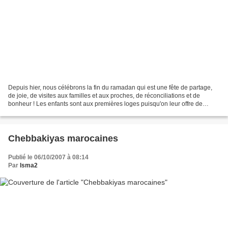
Depuis hier, nous célébrons la fin du ramadan qui est une fête de partage,
de joie, de visites aux familles et aux proches, de réconciliations et de
bonheur ! Les enfants sont aux premières loges puisqu'on leur offre de
nouveaux vêtements et des cadeaux...
Chebbakiyas marocaines
Publié le 06/10/2007 à 08:14
Par
Isma2